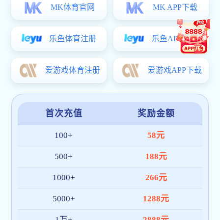
与优势。座谈会结束以