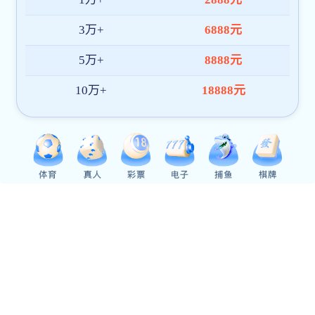
闽江大学经济与v
旅游管理系主任侯佩
展奠定了坚实的基础