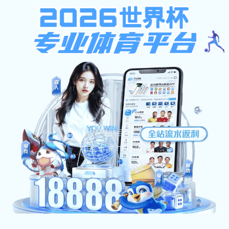
龙虎APP,pg电子最新网站入口,v8娱
乐
龙虎APP,pg电子
龙虎APP,pg电子
龙虎APP,pg电子
龙虎APP,pg
最新网站入口,v8
最新网站入口,v8
最新网站入口,v8
最新网站入口,
pg电子最新网站入口党建
娱乐:
娱乐:
娱乐:
娱乐:
pg电子最新网站
pg电子最新网站
师资队伍
pg电子最新
党建动态
规章制度