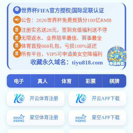
入口首页
入口概况
入口党建
党建动态
pg电子最新网站入口党委
龙虎APP教工游泳队喜获
龙虎APP党委举办树立
树立正确政绩观 践行教育
龙虎APP举行2025年
龙虎APP党委召开树立
pg电子最新网站入口党委
校党委常委、副校长邱锡
旅游管理系教工党支部赴
pg电子最新网站入口土
pg电子最新网站入口党
“舌尖上的中外文化”pg
龙虎APP开展2024年