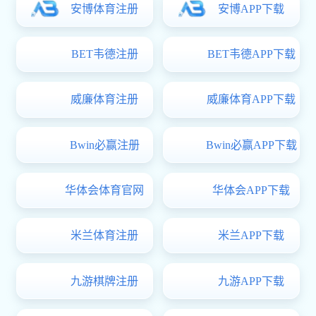
龙虎APP开展2024年
校党委常委、副校长岳文
第10期党建工作坊在观澜
学校工作组列席旁听龙虎
关爱教师，情暖人心——
【教师节40周年献礼】
会展系教师党支部开展迎“
首页
上页
1
2
3
综合办公室：0898-66258711、66279160
教务办： 0898-66180899
MPA办：0898-66292663
研究生办：0898-66193873
pg电子最新网站入口地址：海南省海口市龙华区龙桥镇羊山大道52号pg电子最新