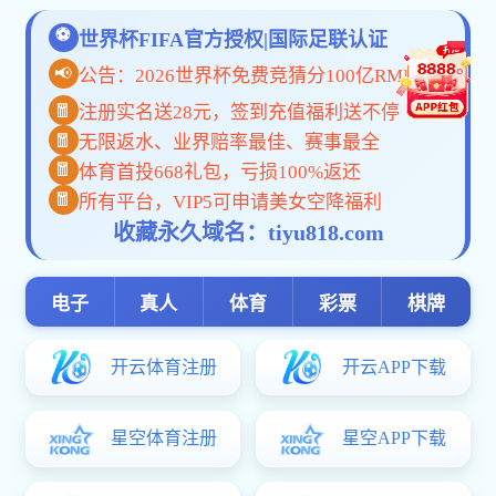
入口首页
入口概况
入口党建
科研团队
首页
上页
下页
尾页
1
博士后
政策文件