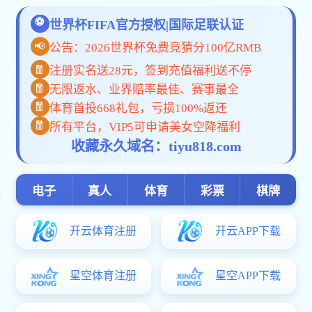
pg电子最新网站入口新闻
入口首页
入口概况
入口党建
20
通知公告
专题通道
pg电子最新网站
网站地图
2026年5月15日举
时间：2026年5月15日
地点：观澜湖校区
序
1